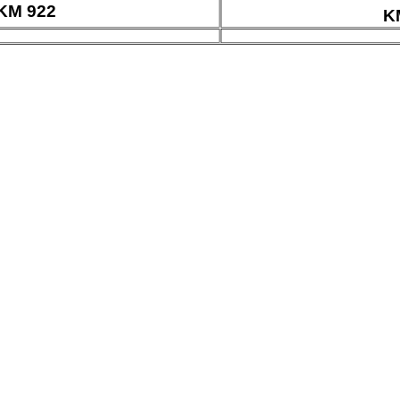
KM 922
K