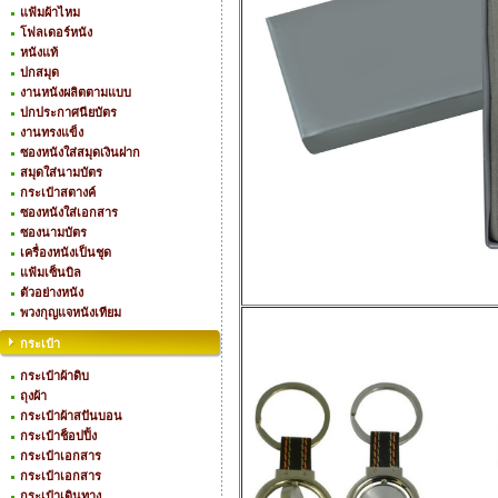
แฟ้มผ้าไหม
โฟลเดอร์หนัง
หนังแท้
ปกสมุด
งานหนังผลิตตามแบบ
ปกประกาศนียบัตร
งานทรงแข็ง
ซองหนังใส่สมุดเงินฝาก
สมุดใส่นามบัตร
กระเป๋าสตางค์
ซองหนังใส่เอกสาร
ซองนามบัตร
เครื่องหนังเป็นชุด
แฟ้มเซ็นบิล
ตัวอย่างหนัง
พวงกุญแจหนังเทียม
กระเป๋า
กระเป๋าผ้าดิบ
ถุงผ้า
กระเป๋าผ้าสปันบอน
กระเป๋าช็อปปิ้ง
กระเป๋าเอกสาร
กระเป๋าเอกสาร
กระเป๋าเดินทาง