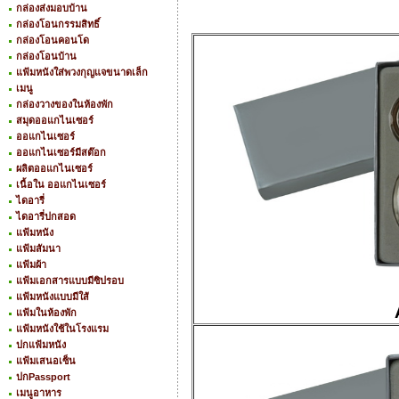
กล่องส่งมอบบ้าน
กล่องโอนกรรมสิทธิ์
กล่องโอนคอนโด
กล่องโอนบ้าน
แฟ้มหนังใส่พวงกุญแจขนาดเล็ก
เมนู
กล่องวางของในห้องพัก
สมุดออแกไนเซอร์
ออแกไนเซอร์
ออแกไนเซอร์มีสต๊อก
ผลิตออแกไนเซอร์
เนื้อใน ออแกไนเซอร์
ไดอารี่
ไดอารี่ปกสอด
แฟ้มหนัง
แฟ้มสัมนา
แฟ้มผ้า
แฟ้มเอกสารแบบมีซิปรอบ
แฟ้มหนังแบบมีใส้
A352
แฟ้มในห้องพัก
แฟ้มหนังใช้ในโรงแรม
ปกแฟ้มหนัง
แฟ้มเสนอเซ็น
ปกPassport
เมนูอาหาร