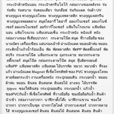
กระเป๋าผ้าสปันบอน กระเป๋าสกรีนโลโก้ กล่องวางของหลังรถ ร่ม
ร่มพับ ร่มสนาม ร่มตอนเดียว ร่มกล๊อฟ ร่มกันแดด ร่มผ้า UV
พวงกุญแจ พวงกุญแจโลหะ พวงกุญแจพลาสติก พวงกุญแจสกรีน
พวงกุญแจหยอดยาง สมุดไดอารี่ ไดอารี่ ออแกไนเซอร์ ออแกไนซ์
เซอร์ ออแกนไนเซอร์ ออร์การ์ไนเซอร์ แฟ้มในโรงแรม แฟ้มห้อง
นอน แฟ้มโรงแรม แฟ้มเสนอเซ็น กระเป๋าหนัง หนังแท้ หนัง
กล่องวางของ ที่เสียบปากกา กระดาษโน๊ต สมุด ที่วางมือถือ ซอง
นามบัตร เครื่องเขียน แผ่นรองเม้าท์ ม่านบังแดด หมอนผ้าห่ม หมอน
กระติกน้ำแก้วน้ำร้อนเย็น พัด พัดพลาสติก พัดPP พัดสติ๊กเกอร์ พัด
สปริง กระดาษโน๊ต แฟ้มกระดาษ ถุงกระดาษ หมวกกระดาษ
สติ๊กเกอร์ สมุดโน๊ต กล่องกระดาษโน๊ต สมุด จุ๊บติดรถยนต์
แฟ้มPP แฟ้มพลาสติก แฟ้มสอด ไม้บรรทัด หมวก หมวกผ้า ที่รอง
แก้ว ม่านบังแดด Magnet ที่เช็ดโทรศัพท์ ซอง PVC พวงกุญแจโลหะ
สายห้อยกระเป๋า งานเครื่องหนัง กระปุกออมสิน กระบอกน้ำ หมอน
ผ้าห่ม หมอน ดินสอ ดินสอกด ดินสอไม้ ยางลบ ไม้บรรทัด
ถุงpvc ซองใส่ดินสอ กระปุกออมสิน กระบอกน้ำ แก้วน้ำ
ซองPVCกันน้ำ ที่เช็ดโทรศัพพ์ ที่วางมือถือ ซองมือถือกันน้ำ สินค้า
นำเข้า กล่องวางปากกา นาฬิกาตั้งโต๊ะ นาฬิกาแขวน ซองใส่
ปากกา ปากกาเป็นชุด ปากกาไฮไลต์ ปากกาเลเซอร์ ปากกาหลาย
ใส้ พวงกุญแจเลเซอร์ ดินสอ ดินสอไม้ ดินสอกด ดินสอ สินค้า