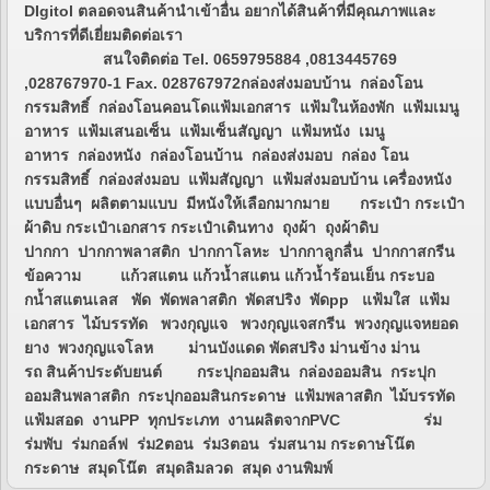
DIgitol ตลอดจนสินค้านำเข้าอื่น อยากได้สินค้าที่มีคุณภาพและ
บริการที่ดีเยี่ยมติดต่อเรา
สนใจติดต่อ Tel. 0659795884 ,0813445769
,028767970-1 Fax. 028767972กล่องส่งมอบบ้าน กล่องโอน
กรรมสิทธิ์ กล่องโอนคอนโดแฟ้มเอกสาร แฟ้มในห้องพัก แฟ้มเมนู
อาหาร แฟ้มเสนอเซ็น แฟ้มเซ็นสัญญา แฟ้มหนัง เมนู
อาหาร กล่องหนัง กล่องโอนบ้าน กล่องส่งมอบ กล่อง โอน
กรรมสิทธิ์ กล่องส่งมอบ แฟ้มสัญญา แฟ้มส่งมอบบ้าน เครื่องหนัง
แบบอื่นๆ ผลิตตามแบบ มีหนังให้เลือกมากมาย กระเป๋า กระเป๋า
ผ้าดิบ กระเป๋าเอกสาร กระเป๋าเดินทาง ถุงผ้า ถุงผ้าดิบ
ปากกา ปากกาพลาสติก ปากกาโลหะ ปากกาลูกลื่น ปากกาสกรีน
ข้อความ แก้วสแตน แก้วน้ำสแตน แก้วน้ำร้อนเย็น กระบอ
กน้ำสแตนเลส พัด พัดพลาสติก พัดสปริง พัดpp แฟ้มใส แฟ้ม
เอกสาร ไม้บรรทัด พวงกุญแจ พวงกุญแจสกรีน พวงกุญแจหยอด
ยาง พวงกุญแจโลห ม่านบังแดด พัดสปริง ม่านข้าง ม่าน
รถ สินค้าประดับยนต์ กระปุกออมสิน กล่องออมสิน กระปุก
ออมสินพลาสติก กระปุกออมสินกระดาษ แฟ้มพลาสติก ไม้บรรทัด
แฟ้มสอด งานPP ทุกประเภท งานผลิตจากPVC ร่ม
ร่มพับ ร่มกอล์ฟ ร่ม2ตอน ร่ม3ตอน ร่มสนาม กระดาษโน๊ต
กระดาษ สมุดโน๊ต สมุดลิมลวด สมุด งานพิมพ์