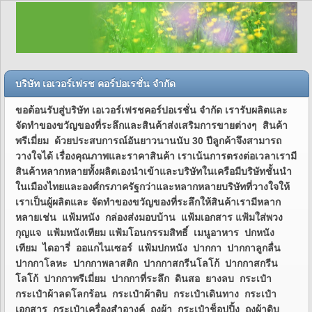
บริษัท เอเวอร์เฟรช คอร์ปอเรชั่น จำกัด
ขอต้อนรับสู่บริษัท เอเวอร์เฟรชคอร์ปอเรชั่น จำกัด เรารับผลิตและ
จัดทำของขวัญของที่ระลึกและสินค้าส่งเสริมการขายต่างๆ สินค้า
พรีเมี่ยม ด้วยประสบการณ์อันยาวนานนับ 30 ปีลูกค้าจึงสามารถ
วางใจได้ เรื่องคุณภาพและราคาสินค้า เราเน้นการตรงต่อเวลาเรามี
สินค้าหลากหลายทั้งผลิตเองนำเข้าและบริษัทในเครือมีบริษัทชั้นนำ
ในเมืองไทยและองศ์กรภาครัฐกว่าและหลากหลายบริษัทที่วางใจให้
เราเป็นผู้ผลิตและ จัดทำของขวัญของที่ระลึกให้สินค้าเรามีหลาก
หลายเช่น แฟ้มหนัง กล่องส่งมอบบ้าน แฟ้มเอกสาร แฟ้มใส่พวง
กุญแจ แฟ้มหนังเทียม แฟ้มโอนกรรมสิทธิ์ เมนูอาหาร ปกหนัง
เทียม ไดอารี่ ออแกไนเซอร์ แฟ้มปกหนัง ปากกา ปากกาลูกลื่น
ปากกาโลหะ ปากกาพลาสติก ปากกาสกรีนโลโก้ ปากกาสกรีน
โลโก้ ปากกาพรีเมี่ยม ปากกาที่ระลึก ดินสอ ยางลบ กระเป๋า
กระเป๋าผ้าลดโลกร้อน กระเป๋าผ้าดิบ กระเป๋าเดินทาง กระเป๋า
เอกสาร กระเป๋าเครื่องสำอางค์ ถุงผ้า กระเป๋าช็อปปิ้ง ถุงผ้าดิบ