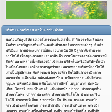
บริษัท เอเวอร์เฟรช คอร์ปอเรชั่น จำกัด
ขอต้อนรับสู่บริษัท เอเวอร์เฟรชคอร์ปอเรชั่น จำกัด เรารับผลิตและ
จัดทำของขวัญของที่ระลึกและสินค้าส่งเสริมการขายต่างๆ สินค้า
พรีเมี่ยม ด้วยประสบการณ์อันยาวนานนับ 30 ปีลูกค้าจึงสามารถ
วางใจได้ เรื่องคุณภาพและราคาสินค้า เราเน้นการตรงต่อเวลาเรามี
สินค้าหลากหลายทั้งผลิตเองนำเข้าและบริษัทในเครือมีบริษัทชั้นนำ
ในเมืองไทยและองศ์กรภาครัฐกว่าและหลากหลายบริษัทที่วางใจให้
เราเป็นผู้ผลิตและ จัดทำของขวัญของที่ระลึกให้สินค้าเรามีหลาก
หลายเช่น แฟ้มหนัง กล่องส่งมอบบ้าน แฟ้มเอกสาร แฟ้มใส่พวง
กุญแจ แฟ้มหนังเทียม แฟ้มโอนกรรมสิทธิ์ เมนูอาหาร ปกหนัง
เทียม ไดอารี่ ออแกไนเซอร์ แฟ้มปกหนัง ปากกา ปากกาลูกลื่น
ปากกาโลหะ ปากกาพลาสติก ปากกาสกรีนโลโก้ ปากกาสกรีน
โลโก้ ปากกาพรีเมี่ยม ปากกาที่ระลึก ดินสอ ยางลบ กระเป๋า
กระเป๋าผ้าลดโลกร้อน กระเป๋าผ้าดิบ กระเป๋าเดินทาง กระเป๋า
เอกสาร กระเป๋าเครื่องสำอางค์ ถุงผ้า กระเป๋าช็อปปิ้ง ถุงผ้าดิบ