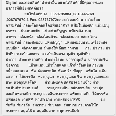
DIgitol ตลอดจนสินค้านำเข้าอื่น อยากได้สินค้าที่มีคุณภาพและ
บริการที่ดีเยี่ยมติดต่อเรา
สนใจติดต่อ Tel. 0659795884 ,0813445769
,028767970-1 Fax. 028767972กล่องส่งมอบบ้าน กล่องโอน
กรรมสิทธิ์ กล่องโอนคอนโดแฟ้มเอกสาร แฟ้มในห้องพัก แฟ้มเมนู
อาหาร แฟ้มเสนอเซ็น แฟ้มเซ็นสัญญา แฟ้มหนัง เมนู
อาหาร กล่องหนัง กล่องโอนบ้าน กล่องส่งมอบ กล่อง โอน
กรรมสิทธิ์ กล่องส่งมอบ แฟ้มสัญญา แฟ้มส่งมอบบ้าน เครื่องหนัง
แบบอื่นๆ ผลิตตามแบบ มีหนังให้เลือกมากมาย กระเป๋า กระเป๋า
ผ้าดิบ กระเป๋าเอกสาร กระเป๋าเดินทาง ถุงผ้า ถุงผ้าดิบ
ปากกา ปากกาพลาสติก ปากกาโลหะ ปากกาลูกลื่น ปากกาสกรีน
ข้อความ แก้วสแตน แก้วน้ำสแตน แก้วน้ำร้อนเย็น กระบอ
กน้ำสแตนเลส พัด พัดพลาสติก พัดสปริง พัดpp แฟ้มใส แฟ้ม
เอกสาร ไม้บรรทัด พวงกุญแจ พวงกุญแจสกรีน พวงกุญแจหยอด
ยาง พวงกุญแจโลห ม่านบังแดด พัดสปริง ม่านข้าง ม่าน
รถ สินค้าประดับยนต์ กระปุกออมสิน กล่องออมสิน กระปุก
ออมสินพลาสติก กระปุกออมสินกระดาษ แฟ้มพลาสติก ไม้บรรทัด
แฟ้มสอด งานPP ทุกประเภท งานผลิตจากPVC ร่ม
ร่มพับ ร่มกอล์ฟ ร่ม2ตอน ร่ม3ตอน ร่มสนาม กระดาษโน๊ต
กระดาษ สมุดโน๊ต สมุดลิมลวด สมุด งานพิมพ์