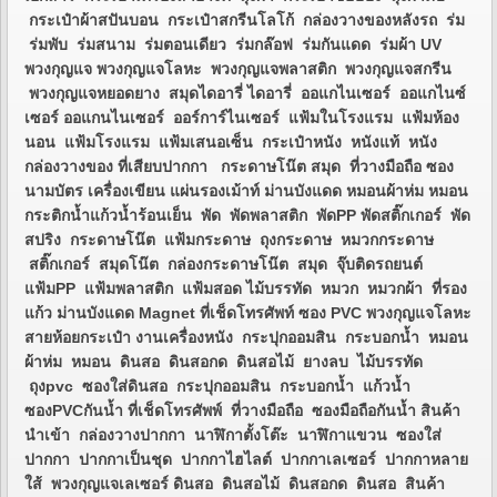
กระเป๋าผ้าสปันบอน กระเป๋าสกรีนโลโก้ กล่องวางของหลังรถ ร่ม
ร่มพับ ร่มสนาม ร่มตอนเดียว ร่มกล๊อฟ ร่มกันแดด ร่มผ้า UV
พวงกุญแจ พวงกุญแจโลหะ พวงกุญแจพลาสติก พวงกุญแจสกรีน
พวงกุญแจหยอดยาง สมุดไดอารี่ ไดอารี่ ออแกไนเซอร์ ออแกไนซ์
เซอร์ ออแกนไนเซอร์ ออร์การ์ไนเซอร์ แฟ้มในโรงแรม แฟ้มห้อง
นอน แฟ้มโรงแรม แฟ้มเสนอเซ็น กระเป๋าหนัง หนังแท้ หนัง
กล่องวางของ ที่เสียบปากกา กระดาษโน๊ต สมุด ที่วางมือถือ ซอง
นามบัตร เครื่องเขียน แผ่นรองเม้าท์ ม่านบังแดด หมอนผ้าห่ม หมอน
กระติกน้ำแก้วน้ำร้อนเย็น พัด พัดพลาสติก พัดPP พัดสติ๊กเกอร์ พัด
สปริง กระดาษโน๊ต แฟ้มกระดาษ ถุงกระดาษ หมวกกระดาษ
สติ๊กเกอร์ สมุดโน๊ต กล่องกระดาษโน๊ต สมุด จุ๊บติดรถยนต์
แฟ้มPP แฟ้มพลาสติก แฟ้มสอด ไม้บรรทัด หมวก หมวกผ้า ที่รอง
แก้ว ม่านบังแดด Magnet ที่เช็ดโทรศัพท์ ซอง PVC พวงกุญแจโลหะ
สายห้อยกระเป๋า งานเครื่องหนัง กระปุกออมสิน กระบอกน้ำ หมอน
ผ้าห่ม หมอน ดินสอ ดินสอกด ดินสอไม้ ยางลบ ไม้บรรทัด
ถุงpvc ซองใส่ดินสอ กระปุกออมสิน กระบอกน้ำ แก้วน้ำ
ซองPVCกันน้ำ ที่เช็ดโทรศัพพ์ ที่วางมือถือ ซองมือถือกันน้ำ สินค้า
นำเข้า กล่องวางปากกา นาฬิกาตั้งโต๊ะ นาฬิกาแขวน ซองใส่
ปากกา ปากกาเป็นชุด ปากกาไฮไลต์ ปากกาเลเซอร์ ปากกาหลาย
ใส้ พวงกุญแจเลเซอร์ ดินสอ ดินสอไม้ ดินสอกด ดินสอ สินค้า