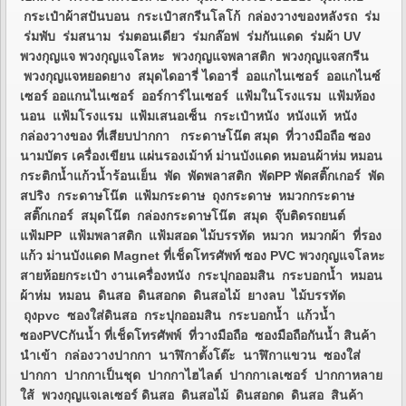
กระเป๋าผ้าสปันบอน กระเป๋าสกรีนโลโก้ กล่องวางของหลังรถ ร่ม
ร่มพับ ร่มสนาม ร่มตอนเดียว ร่มกล๊อฟ ร่มกันแดด ร่มผ้า UV
พวงกุญแจ พวงกุญแจโลหะ พวงกุญแจพลาสติก พวงกุญแจสกรีน
พวงกุญแจหยอดยาง สมุดไดอารี่ ไดอารี่ ออแกไนเซอร์ ออแกไนซ์
เซอร์ ออแกนไนเซอร์ ออร์การ์ไนเซอร์ แฟ้มในโรงแรม แฟ้มห้อง
นอน แฟ้มโรงแรม แฟ้มเสนอเซ็น กระเป๋าหนัง หนังแท้ หนัง
กล่องวางของ ที่เสียบปากกา กระดาษโน๊ต สมุด ที่วางมือถือ ซอง
นามบัตร เครื่องเขียน แผ่นรองเม้าท์ ม่านบังแดด หมอนผ้าห่ม หมอน
กระติกน้ำแก้วน้ำร้อนเย็น พัด พัดพลาสติก พัดPP พัดสติ๊กเกอร์ พัด
สปริง กระดาษโน๊ต แฟ้มกระดาษ ถุงกระดาษ หมวกกระดาษ
สติ๊กเกอร์ สมุดโน๊ต กล่องกระดาษโน๊ต สมุด จุ๊บติดรถยนต์
แฟ้มPP แฟ้มพลาสติก แฟ้มสอด ไม้บรรทัด หมวก หมวกผ้า ที่รอง
แก้ว ม่านบังแดด Magnet ที่เช็ดโทรศัพท์ ซอง PVC พวงกุญแจโลหะ
สายห้อยกระเป๋า งานเครื่องหนัง กระปุกออมสิน กระบอกน้ำ หมอน
ผ้าห่ม หมอน ดินสอ ดินสอกด ดินสอไม้ ยางลบ ไม้บรรทัด
ถุงpvc ซองใส่ดินสอ กระปุกออมสิน กระบอกน้ำ แก้วน้ำ
ซองPVCกันน้ำ ที่เช็ดโทรศัพพ์ ที่วางมือถือ ซองมือถือกันน้ำ สินค้า
นำเข้า กล่องวางปากกา นาฬิกาตั้งโต๊ะ นาฬิกาแขวน ซองใส่
ปากกา ปากกาเป็นชุด ปากกาไฮไลต์ ปากกาเลเซอร์ ปากกาหลาย
ใส้ พวงกุญแจเลเซอร์ ดินสอ ดินสอไม้ ดินสอกด ดินสอ สินค้า