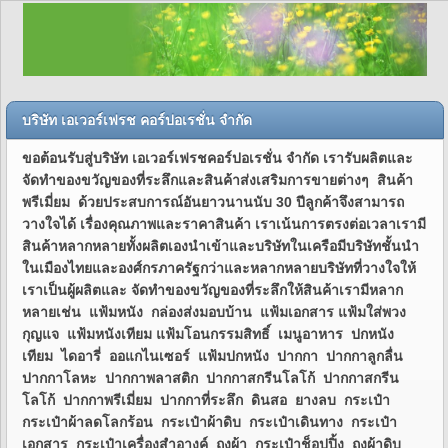
บริษัท เอเวอร์เฟรช คอร์ปอเรชั่น จำกัด
ขอต้อนรับสู่บริษัท เอเวอร์เฟรชคอร์ปอเรชั่น จำกัด เรารับผลิตและ
จัดทำของขวัญของที่ระลึกและสินค้าส่งเสริมการขายต่างๆ สินค้า
พรีเมี่ยม ด้วยประสบการณ์อันยาวนานนับ 30 ปีลูกค้าจึงสามารถ
วางใจได้ เรื่องคุณภาพและราคาสินค้า เราเน้นการตรงต่อเวลาเรามี
สินค้าหลากหลายทั้งผลิตเองนำเข้าและบริษัทในเครือมีบริษัทชั้นนำ
ในเมืองไทยและองศ์กรภาครัฐกว่าและหลากหลายบริษัทที่วางใจให้
เราเป็นผู้ผลิตและ จัดทำของขวัญของที่ระลึกให้สินค้าเรามีหลาก
หลายเช่น แฟ้มหนัง กล่องส่งมอบบ้าน แฟ้มเอกสาร แฟ้มใส่พวง
กุญแจ แฟ้มหนังเทียม แฟ้มโอนกรรมสิทธิ์ เมนูอาหาร ปกหนัง
เทียม ไดอารี่ ออแกไนเซอร์ แฟ้มปกหนัง ปากกา ปากกาลูกลื่น
ปากกาโลหะ ปากกาพลาสติก ปากกาสกรีนโลโก้ ปากกาสกรีน
โลโก้ ปากกาพรีเมี่ยม ปากกาที่ระลึก ดินสอ ยางลบ กระเป๋า
กระเป๋าผ้าลดโลกร้อน กระเป๋าผ้าดิบ กระเป๋าเดินทาง กระเป๋า
เอกสาร กระเป๋าเครื่องสำอางค์ ถุงผ้า กระเป๋าช็อปปิ้ง ถุงผ้าดิบ