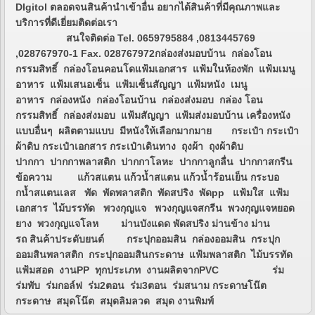
DIgitol ตลอดจนสินค้านำเข้าอื่น อยากได้สินค้าที่มีคุณภาพและ
บริการที่ดีเยี่ยมติดต่อเรา
สนใจติดต่อ Tel. 0659795884 ,0813445769
,028767970-1 Fax. 028767972กล่องส่งมอบบ้าน กล่องโอน
กรรมสิทธิ์ กล่องโอนคอนโดแฟ้มเอกสาร แฟ้มในห้องพัก แฟ้มเมนู
อาหาร แฟ้มเสนอเซ็น แฟ้มเซ็นสัญญา แฟ้มหนัง เมนู
อาหาร กล่องหนัง กล่องโอนบ้าน กล่องส่งมอบ กล่อง โอน
กรรมสิทธิ์ กล่องส่งมอบ แฟ้มสัญญา แฟ้มส่งมอบบ้าน เครื่องหนัง
แบบอื่นๆ ผลิตตามแบบ มีหนังให้เลือกมากมาย กระเป๋า กระเป๋า
ผ้าดิบ กระเป๋าเอกสาร กระเป๋าเดินทาง ถุงผ้า ถุงผ้าดิบ
ปากกา ปากกาพลาสติก ปากกาโลหะ ปากกาลูกลื่น ปากกาสกรีน
ข้อความ แก้วสแตน แก้วน้ำสแตน แก้วน้ำร้อนเย็น กระบอ
กน้ำสแตนเลส พัด พัดพลาสติก พัดสปริง พัดpp แฟ้มใส แฟ้ม
เอกสาร ไม้บรรทัด พวงกุญแจ พวงกุญแจสกรีน พวงกุญแจหยอด
ยาง พวงกุญแจโลห ม่านบังแดด พัดสปริง ม่านข้าง ม่าน
รถ สินค้าประดับยนต์ กระปุกออมสิน กล่องออมสิน กระปุก
ออมสินพลาสติก กระปุกออมสินกระดาษ แฟ้มพลาสติก ไม้บรรทัด
แฟ้มสอด งานPP ทุกประเภท งานผลิตจากPVC ร่ม
ร่มพับ ร่มกอล์ฟ ร่ม2ตอน ร่ม3ตอน ร่มสนาม กระดาษโน๊ต
กระดาษ สมุดโน๊ต สมุดลิมลวด สมุด งานพิมพ์