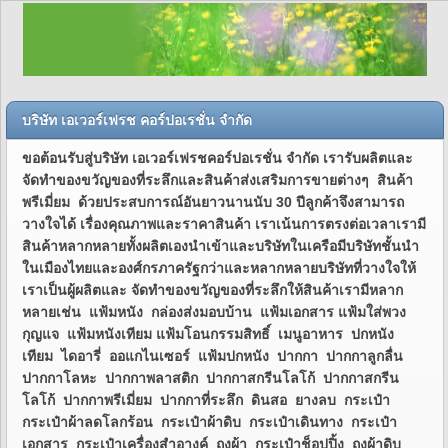
บริษัท เอเวอร์เฟรช คอร์ปอเรชั่น จำกัด
ขอต้อนรับสู่บริษัท เอเวอร์เฟรชคอร์ปอเรชั่น จำกัด เรารับผลิตและ
จัดทำของขวัญของที่ระลึกและสินค้าส่งเสริมการขายต่างๆ สินค้า
พรีเมี่ยม ด้วยประสบการณ์อันยาวนานนับ 30 ปีลูกค้าจึงสามารถ
วางใจได้ เรื่องคุณภาพและราคาสินค้า เราเน้นการตรงต่อเวลาเรามี
สินค้าหลากหลายทั้งผลิตเองนำเข้าและบริษัทในเครือมีบริษัทชั้นนำ
ในเมืองไทยและองศ์กรภาครัฐกว่าและหลากหลายบริษัทที่วางใจให้
เราเป็นผู้ผลิตและ จัดทำของขวัญของที่ระลึกให้สินค้าเรามีหลาก
หลายเช่น แฟ้มหนัง กล่องส่งมอบบ้าน แฟ้มเอกสาร แฟ้มใส่พวง
กุญแจ แฟ้มหนังเทียม แฟ้มโอนกรรมสิทธิ์ เมนูอาหาร ปกหนัง
เทียม ไดอารี่ ออแกไนเซอร์ แฟ้มปกหนัง ปากกา ปากกาลูกลื่น
ปากกาโลหะ ปากกาพลาสติก ปากกาสกรีนโลโก้ ปากกาสกรีน
โลโก้ ปากกาพรีเมี่ยม ปากกาที่ระลึก ดินสอ ยางลบ กระเป๋า
กระเป๋าผ้าลดโลกร้อน กระเป๋าผ้าดิบ กระเป๋าเดินทาง กระเป๋า
เอกสาร กระเป๋าเครื่องสำอางค์ ถุงผ้า กระเป๋าช็อปปิ้ง ถุงผ้าดิบ