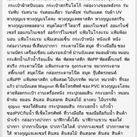
กระเป๋าผ้าสปันบอน กระเป๋าสกรีนโลโก้ กล่องวางของหลังรถ ร่ม
ร่มพับ ร่มสนาม ร่มตอนเดียว ร่มกล๊อฟ ร่มกันแดด ร่มผ้า UV
พวงกุญแจ พวงกุญแจโลหะ พวงกุญแจพลาสติก พวงกุญแจสกรีน
พวงกุญแจหยอดยาง สมุดไดอารี่ ไดอารี่ ออแกไนเซอร์ ออแกไนซ์
เซอร์ ออแกนไนเซอร์ ออร์การ์ไนเซอร์ แฟ้มในโรงแรม แฟ้มห้อง
นอน แฟ้มโรงแรม แฟ้มเสนอเซ็น กระเป๋าหนัง หนังแท้ หนัง
กล่องวางของ ที่เสียบปากกา กระดาษโน๊ต สมุด ที่วางมือถือ ซอง
นามบัตร เครื่องเขียน แผ่นรองเม้าท์ ม่านบังแดด หมอนผ้าห่ม หมอน
กระติกน้ำแก้วน้ำร้อนเย็น พัด พัดพลาสติก พัดPP พัดสติ๊กเกอร์ พัด
สปริง กระดาษโน๊ต แฟ้มกระดาษ ถุงกระดาษ หมวกกระดาษ
สติ๊กเกอร์ สมุดโน๊ต กล่องกระดาษโน๊ต สมุด จุ๊บติดรถยนต์
แฟ้มPP แฟ้มพลาสติก แฟ้มสอด ไม้บรรทัด หมวก หมวกผ้า ที่รอง
แก้ว ม่านบังแดด Magnet ที่เช็ดโทรศัพท์ ซอง PVC พวงกุญแจโลหะ
สายห้อยกระเป๋า งานเครื่องหนัง กระปุกออมสิน กระบอกน้ำ หมอน
ผ้าห่ม หมอน ดินสอ ดินสอกด ดินสอไม้ ยางลบ ไม้บรรทัด
ถุงpvc ซองใส่ดินสอ กระปุกออมสิน กระบอกน้ำ แก้วน้ำ
ซองPVCกันน้ำ ที่เช็ดโทรศัพพ์ ที่วางมือถือ ซองมือถือกันน้ำ สินค้า
นำเข้า กล่องวางปากกา นาฬิกาตั้งโต๊ะ นาฬิกาแขวน ซองใส่
ปากกา ปากกาเป็นชุด ปากกาไฮไลต์ ปากกาเลเซอร์ ปากกาหลาย
ใส้ พวงกุญแจเลเซอร์ ดินสอ ดินสอไม้ ดินสอกด ดินสอ สินค้า