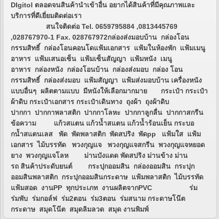
DIgitol ตลอดจนสินค้านำเข้าอื่น อยากได้สินค้าที่มีคุณภาพและ
บริการที่ดีเยี่ยมติดต่อเรา
สนใจติดต่อ Tel. 0659795884 ,0813445769
,028767970-1 Fax. 028767972กล่องส่งมอบบ้าน กล่องโอน
กรรมสิทธิ์ กล่องโอนคอนโดแฟ้มเอกสาร แฟ้มในห้องพัก แฟ้มเมนู
อาหาร แฟ้มเสนอเซ็น แฟ้มเซ็นสัญญา แฟ้มหนัง เมนู
อาหาร กล่องหนัง กล่องโอนบ้าน กล่องส่งมอบ กล่อง โอน
กรรมสิทธิ์ กล่องส่งมอบ แฟ้มสัญญา แฟ้มส่งมอบบ้าน เครื่องหนัง
แบบอื่นๆ ผลิตตามแบบ มีหนังให้เลือกมากมาย กระเป๋า กระเป๋า
ผ้าดิบ กระเป๋าเอกสาร กระเป๋าเดินทาง ถุงผ้า ถุงผ้าดิบ
ปากกา ปากกาพลาสติก ปากกาโลหะ ปากกาลูกลื่น ปากกาสกรีน
ข้อความ แก้วสแตน แก้วน้ำสแตน แก้วน้ำร้อนเย็น กระบอ
กน้ำสแตนเลส พัด พัดพลาสติก พัดสปริง พัดpp แฟ้มใส แฟ้ม
เอกสาร ไม้บรรทัด พวงกุญแจ พวงกุญแจสกรีน พวงกุญแจหยอด
ยาง พวงกุญแจโลห ม่านบังแดด พัดสปริง ม่านข้าง ม่าน
รถ สินค้าประดับยนต์ กระปุกออมสิน กล่องออมสิน กระปุก
ออมสินพลาสติก กระปุกออมสินกระดาษ แฟ้มพลาสติก ไม้บรรทัด
แฟ้มสอด งานPP ทุกประเภท งานผลิตจากPVC ร่ม
ร่มพับ ร่มกอล์ฟ ร่ม2ตอน ร่ม3ตอน ร่มสนาม กระดาษโน๊ต
กระดาษ สมุดโน๊ต สมุดลิมลวด สมุด งานพิมพ์