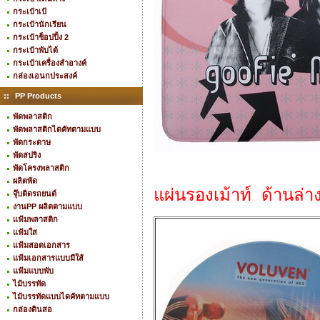
กระเป๋าเป้
กระเป๋านักเรียน
กระเป๋าช็อปปิ้ง 2
กระเป๋าพับได้
กระเป๋าเครื่องสำอางค์
กล่องเอนกประสงค์
PP Products
พัดพลาสติก
พัดพลาสติกไดคัทตามแบบ
พัดกระดาษ
พัดสปริง
พัดโครงพลาสติก
ผลิตพัด
แผ่นรองเม้าท์ ด้านล
จุ๊บติดรถยนต์
งานPP ผลิตตามแบบ
แฟ้มพลาสติก
แฟ้มใส
แฟ้มสอดเอกสาร
แฟ้มเอกสารแบบมีใส้
แฟ้มแบบพับ
ไม้บรรทัด
ไม้บรรทัดแบบไดคัทตามแบบ
กล่องดินสอ