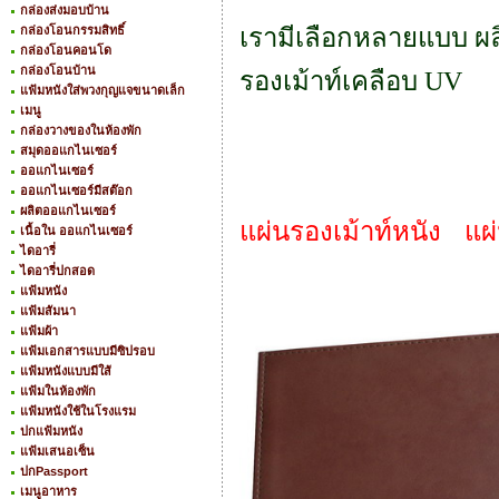
กล่องส่งมอบบ้าน
กล่องโอนกรรมสิทธิ์
เรามีเลือกหลายแบบ ผลิ
กล่องโอนคอนโด
กล่องโอนบ้าน
รองเม้าท์เคลือบ UV
แฟ้มหนังใส่พวงกุญแจขนาดเล็ก
เมนู
กล่องวางของในห้องพัก
สมุดออแกไนเซอร์
ออแกไนเซอร์
ออแกไนเซอร์มีสต๊อก
ผลิตออแกไนเซอร์
แผ่นรองเม้าท์หนัง แผ่
เนื้อใน ออแกไนเซอร์
ไดอารี่
ไดอารี่ปกสอด
แฟ้มหนัง
แฟ้มสัมนา
แฟ้มผ้า
แฟ้มเอกสารแบบมีซิปรอบ
แฟ้มหนังแบบมีใส้
แฟ้มในห้องพัก
แฟ้มหนังใช้ในโรงแรม
ปกแฟ้มหนัง
แฟ้มเสนอเซ็น
ปกPassport
เมนูอาหาร