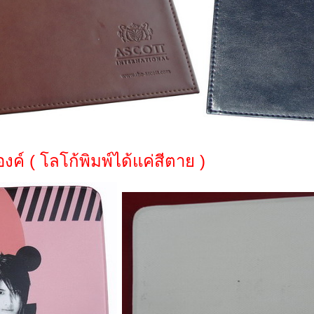
ค์ ( โลโก้พิมพ์ได้แค่สีตาย )