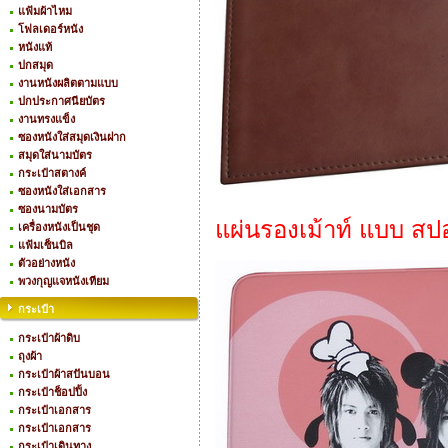
แฟ้มผ้าไหม
โฟลเดอร์หนัง
หนังแท้
ปกสมุด
งานหนังผลิตตามแบบ
ปกประกาศนียบัตร
งานทรงแข็ง
ซองหนังใส่สมุดเงินฝาก
สมุดใส่นามบัตร
กระเป๋าสตางค์
ซองหนังใส่เอกสาร
ซองนามบัตร
แผ่นรองเม้าท์ แบบ สปอง
เครื่องหนังเป็นชุด
แฟ้มเซ็นบิล
ตัวอย่างหนัง
พวงกุญแจหนังเทียม
กระเป๋า
กระเป๋าผ้าดิบ
ถุงผ้า
กระเป๋าผ้าสปันบอน
กระเป๋าช็อปปิ้ง
กระเป๋าเอกสาร
กระเป๋าเอกสาร
กระเป๋าเดินทาง