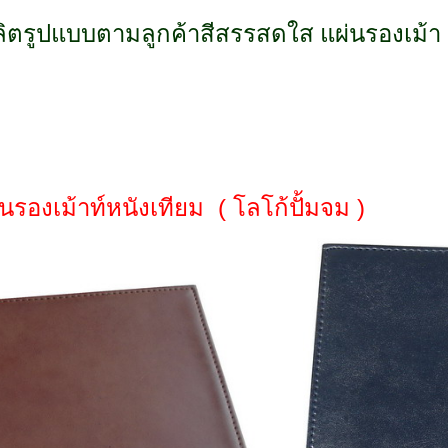
ตรูปแบบตามลูกค้าสีสรรสดใส แผ่นรองเม้า แผ่
นรองเม้าท์หนังเทียม ( โลโก้ปั้มจม )