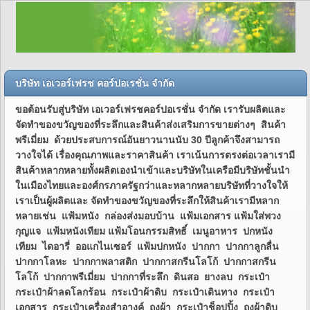
บริษัท เอเวอร์เฟรช คอร์ปอเรชั่น จำกัด
ขอต้อนรับสู่บริษัท เอเวอร์เฟรชคอร์ปอเรชั่น จำกัด เรารับผลิตและ
จัดทำของขวัญของที่ระลึกและสินค้าส่งเสริมการขายต่างๆ สินค้า
พรีเมี่ยม ด้วยประสบการณ์อันยาวนานนับ 30 ปีลูกค้าจึงสามารถ
วางใจได้ เรื่องคุณภาพและราคาสินค้า เราเน้นการตรงต่อเวลาเรามี
สินค้าหลากหลายทั้งผลิตเองนำเข้าและบริษัทในเครือมีบริษัทชั้นนำ
ในเมืองไทยและองศ์กรภาครัฐกว่าและหลากหลายบริษัทที่วางใจให้
เราเป็นผู้ผลิตและ จัดทำของขวัญของที่ระลึกให้สินค้าเรามีหลาก
หลายเช่น แฟ้มหนัง กล่องส่งมอบบ้าน แฟ้มเอกสาร แฟ้มใส่พวง
กุญแจ แฟ้มหนังเทียม แฟ้มโอนกรรมสิทธิ์ เมนูอาหาร ปกหนัง
เทียม ไดอารี่ ออแกไนเซอร์ แฟ้มปกหนัง ปากกา ปากกาลูกลื่น
ปากกาโลหะ ปากกาพลาสติก ปากกาสกรีนโลโก้ ปากกาสกรีน
โลโก้ ปากกาพรีเมี่ยม ปากกาที่ระลึก ดินสอ ยางลบ กระเป๋า
กระเป๋าผ้าลดโลกร้อน กระเป๋าผ้าดิบ กระเป๋าเดินทาง กระเป๋า
เอกสาร กระเป๋าเครื่องสำอางค์ ถุงผ้า กระเป๋าช็อปปิ้ง ถุงผ้าดิบ