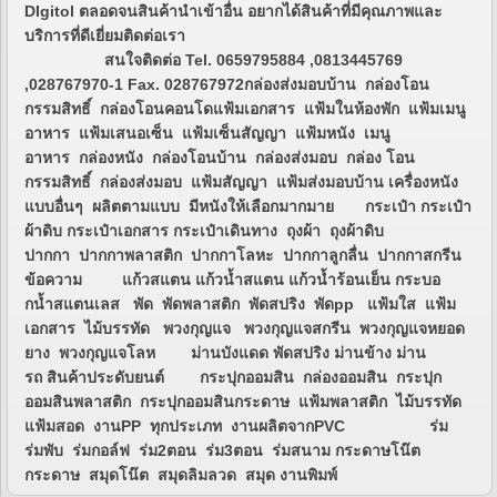
DIgitol ตลอดจนสินค้านำเข้าอื่น อยากได้สินค้าที่มีคุณภาพและ
บริการที่ดีเยี่ยมติดต่อเรา
สนใจติดต่อ Tel. 0659795884 ,0813445769
,028767970-1 Fax. 028767972กล่องส่งมอบบ้าน กล่องโอน
กรรมสิทธิ์ กล่องโอนคอนโดแฟ้มเอกสาร แฟ้มในห้องพัก แฟ้มเมนู
อาหาร แฟ้มเสนอเซ็น แฟ้มเซ็นสัญญา แฟ้มหนัง เมนู
อาหาร กล่องหนัง กล่องโอนบ้าน กล่องส่งมอบ กล่อง โอน
กรรมสิทธิ์ กล่องส่งมอบ แฟ้มสัญญา แฟ้มส่งมอบบ้าน เครื่องหนัง
แบบอื่นๆ ผลิตตามแบบ มีหนังให้เลือกมากมาย กระเป๋า กระเป๋า
ผ้าดิบ กระเป๋าเอกสาร กระเป๋าเดินทาง ถุงผ้า ถุงผ้าดิบ
ปากกา ปากกาพลาสติก ปากกาโลหะ ปากกาลูกลื่น ปากกาสกรีน
ข้อความ แก้วสแตน แก้วน้ำสแตน แก้วน้ำร้อนเย็น กระบอ
กน้ำสแตนเลส พัด พัดพลาสติก พัดสปริง พัดpp แฟ้มใส แฟ้ม
เอกสาร ไม้บรรทัด พวงกุญแจ พวงกุญแจสกรีน พวงกุญแจหยอด
ยาง พวงกุญแจโลห ม่านบังแดด พัดสปริง ม่านข้าง ม่าน
รถ สินค้าประดับยนต์ กระปุกออมสิน กล่องออมสิน กระปุก
ออมสินพลาสติก กระปุกออมสินกระดาษ แฟ้มพลาสติก ไม้บรรทัด
แฟ้มสอด งานPP ทุกประเภท งานผลิตจากPVC ร่ม
ร่มพับ ร่มกอล์ฟ ร่ม2ตอน ร่ม3ตอน ร่มสนาม กระดาษโน๊ต
กระดาษ สมุดโน๊ต สมุดลิมลวด สมุด งานพิมพ์