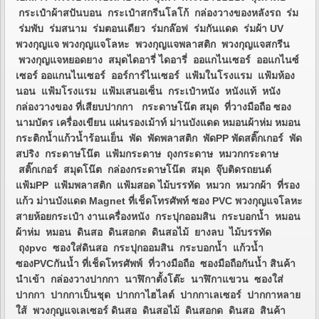
กระเป๋าผ้าสปันบอน กระเป๋าสกรีนโลโก้ กล่องวางของหลังรถ ร่ม
ร่มพับ ร่มสนาม ร่มตอนเดียว ร่มกล๊อฟ ร่มกันแดด ร่มผ้า UV
พวงกุญแจ พวงกุญแจโลหะ พวงกุญแจพลาสติก พวงกุญแจสกรีน
พวงกุญแจหยอดยาง สมุดไดอารี่ ไดอารี่ ออแกไนเซอร์ ออแกไนซ์
เซอร์ ออแกนไนเซอร์ ออร์การ์ไนเซอร์ แฟ้มในโรงแรม แฟ้มห้อง
นอน แฟ้มโรงแรม แฟ้มเสนอเซ็น กระเป๋าหนัง หนังแท้ หนัง
กล่องวางของ ที่เสียบปากกา กระดาษโน๊ต สมุด ที่วางมือถือ ซอง
นามบัตร เครื่องเขียน แผ่นรองเม้าท์ ม่านบังแดด หมอนผ้าห่ม หมอน
กระติกน้ำแก้วน้ำร้อนเย็น พัด พัดพลาสติก พัดPP พัดสติ๊กเกอร์ พัด
สปริง กระดาษโน๊ต แฟ้มกระดาษ ถุงกระดาษ หมวกกระดาษ
สติ๊กเกอร์ สมุดโน๊ต กล่องกระดาษโน๊ต สมุด จุ๊บติดรถยนต์
แฟ้มPP แฟ้มพลาสติก แฟ้มสอด ไม้บรรทัด หมวก หมวกผ้า ที่รอง
แก้ว ม่านบังแดด Magnet ที่เช็ดโทรศัพท์ ซอง PVC พวงกุญแจโลหะ
สายห้อยกระเป๋า งานเครื่องหนัง กระปุกออมสิน กระบอกน้ำ หมอน
ผ้าห่ม หมอน ดินสอ ดินสอกด ดินสอไม้ ยางลบ ไม้บรรทัด
ถุงpvc ซองใส่ดินสอ กระปุกออมสิน กระบอกน้ำ แก้วน้ำ
ซองPVCกันน้ำ ที่เช็ดโทรศัพพ์ ที่วางมือถือ ซองมือถือกันน้ำ สินค้า
นำเข้า กล่องวางปากกา นาฬิกาตั้งโต๊ะ นาฬิกาแขวน ซองใส่
ปากกา ปากกาเป็นชุด ปากกาไฮไลต์ ปากกาเลเซอร์ ปากกาหลาย
ใส้ พวงกุญแจเลเซอร์ ดินสอ ดินสอไม้ ดินสอกด ดินสอ สินค้า