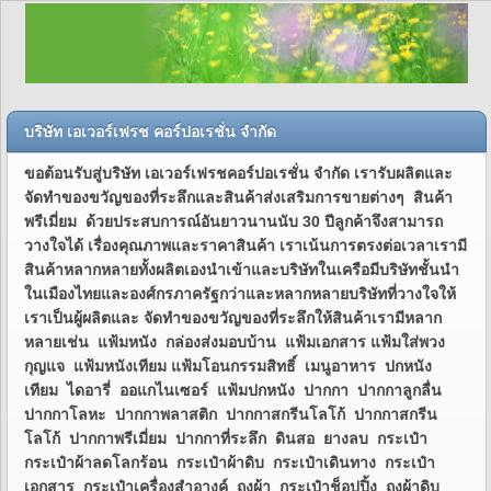
บริษัท เอเวอร์เฟรช คอร์ปอเรชั่น จำกัด
ขอต้อนรับสู่บริษัท เอเวอร์เฟรชคอร์ปอเรชั่น จำกัด เรารับผลิตและ
จัดทำของขวัญของที่ระลึกและสินค้าส่งเสริมการขายต่างๆ สินค้า
พรีเมี่ยม ด้วยประสบการณ์อันยาวนานนับ 30 ปีลูกค้าจึงสามารถ
วางใจได้ เรื่องคุณภาพและราคาสินค้า เราเน้นการตรงต่อเวลาเรามี
สินค้าหลากหลายทั้งผลิตเองนำเข้าและบริษัทในเครือมีบริษัทชั้นนำ
ในเมืองไทยและองศ์กรภาครัฐกว่าและหลากหลายบริษัทที่วางใจให้
เราเป็นผู้ผลิตและ จัดทำของขวัญของที่ระลึกให้สินค้าเรามีหลาก
หลายเช่น แฟ้มหนัง กล่องส่งมอบบ้าน แฟ้มเอกสาร แฟ้มใส่พวง
กุญแจ แฟ้มหนังเทียม แฟ้มโอนกรรมสิทธิ์ เมนูอาหาร ปกหนัง
เทียม ไดอารี่ ออแกไนเซอร์ แฟ้มปกหนัง ปากกา ปากกาลูกลื่น
ปากกาโลหะ ปากกาพลาสติก ปากกาสกรีนโลโก้ ปากกาสกรีน
โลโก้ ปากกาพรีเมี่ยม ปากกาที่ระลึก ดินสอ ยางลบ กระเป๋า
กระเป๋าผ้าลดโลกร้อน กระเป๋าผ้าดิบ กระเป๋าเดินทาง กระเป๋า
เอกสาร กระเป๋าเครื่องสำอางค์ ถุงผ้า กระเป๋าช็อปปิ้ง ถุงผ้าดิบ