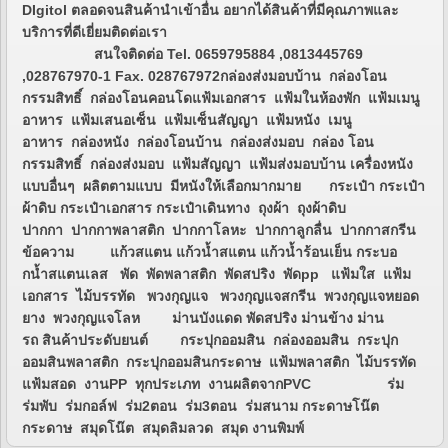
DIgitol ตลอดจนสินค้านำเข้าอื่น อยากได้สินค้าที่มีคุณภาพและ
บริการที่ดีเยี่ยมติดต่อเรา
สนใจติดต่อ Tel. 0659795884 ,0813445769
,028767970-1 Fax. 028767972กล่องส่งมอบบ้าน กล่องโอน
กรรมสิทธิ์ กล่องโอนคอนโดแฟ้มเอกสาร แฟ้มในห้องพัก แฟ้มเมนู
อาหาร แฟ้มเสนอเซ็น แฟ้มเซ็นสัญญา แฟ้มหนัง เมนู
อาหาร กล่องหนัง กล่องโอนบ้าน กล่องส่งมอบ กล่อง โอน
กรรมสิทธิ์ กล่องส่งมอบ แฟ้มสัญญา แฟ้มส่งมอบบ้าน เครื่องหนัง
แบบอื่นๆ ผลิตตามแบบ มีหนังให้เลือกมากมาย กระเป๋า กระเป๋า
ผ้าดิบ กระเป๋าเอกสาร กระเป๋าเดินทาง ถุงผ้า ถุงผ้าดิบ
ปากกา ปากกาพลาสติก ปากกาโลหะ ปากกาลูกลื่น ปากกาสกรีน
ข้อความ แก้วสแตน แก้วน้ำสแตน แก้วน้ำร้อนเย็น กระบอ
กน้ำสแตนเลส พัด พัดพลาสติก พัดสปริง พัดpp แฟ้มใส แฟ้ม
เอกสาร ไม้บรรทัด พวงกุญแจ พวงกุญแจสกรีน พวงกุญแจหยอด
ยาง พวงกุญแจโลห ม่านบังแดด พัดสปริง ม่านข้าง ม่าน
รถ สินค้าประดับยนต์ กระปุกออมสิน กล่องออมสิน กระปุก
ออมสินพลาสติก กระปุกออมสินกระดาษ แฟ้มพลาสติก ไม้บรรทัด
แฟ้มสอด งานPP ทุกประเภท งานผลิตจากPVC ร่ม
ร่มพับ ร่มกอล์ฟ ร่ม2ตอน ร่ม3ตอน ร่มสนาม กระดาษโน๊ต
กระดาษ สมุดโน๊ต สมุดลิมลวด สมุด งานพิมพ์