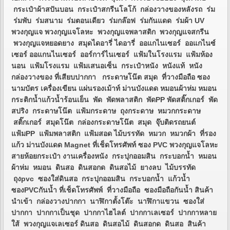
กระเป๋าผ้าสปันบอน กระเป๋าสกรีนโลโก้ กล่องวางของหลังรถ ร่ม
ร่มพับ ร่มสนาม ร่มตอนเดียว ร่มกล๊อฟ ร่มกันแดด ร่มผ้า UV
พวงกุญแจ พวงกุญแจโลหะ พวงกุญแจพลาสติก พวงกุญแจสกรีน
พวงกุญแจหยอดยาง สมุดไดอารี่ ไดอารี่ ออแกไนเซอร์ ออแกไนซ์
เซอร์ ออแกนไนเซอร์ ออร์การ์ไนเซอร์ แฟ้มในโรงแรม แฟ้มห้อง
นอน แฟ้มโรงแรม แฟ้มเสนอเซ็น กระเป๋าหนัง หนังแท้ หนัง
กล่องวางของ ที่เสียบปากกา กระดาษโน๊ต สมุด ที่วางมือถือ ซอง
นามบัตร เครื่องเขียน แผ่นรองเม้าท์ ม่านบังแดด หมอนผ้าห่ม หมอน
กระติกน้ำแก้วน้ำร้อนเย็น พัด พัดพลาสติก พัดPP พัดสติ๊กเกอร์ พัด
สปริง กระดาษโน๊ต แฟ้มกระดาษ ถุงกระดาษ หมวกกระดาษ
สติ๊กเกอร์ สมุดโน๊ต กล่องกระดาษโน๊ต สมุด จุ๊บติดรถยนต์
แฟ้มPP แฟ้มพลาสติก แฟ้มสอด ไม้บรรทัด หมวก หมวกผ้า ที่รอง
แก้ว ม่านบังแดด Magnet ที่เช็ดโทรศัพท์ ซอง PVC พวงกุญแจโลหะ
สายห้อยกระเป๋า งานเครื่องหนัง กระปุกออมสิน กระบอกน้ำ หมอน
ผ้าห่ม หมอน ดินสอ ดินสอกด ดินสอไม้ ยางลบ ไม้บรรทัด
ถุงpvc ซองใส่ดินสอ กระปุกออมสิน กระบอกน้ำ แก้วน้ำ
ซองPVCกันน้ำ ที่เช็ดโทรศัพพ์ ที่วางมือถือ ซองมือถือกันน้ำ สินค้า
นำเข้า กล่องวางปากกา นาฬิกาตั้งโต๊ะ นาฬิกาแขวน ซองใส่
ปากกา ปากกาเป็นชุด ปากกาไฮไลต์ ปากกาเลเซอร์ ปากกาหลาย
ใส้ พวงกุญแจเลเซอร์ ดินสอ ดินสอไม้ ดินสอกด ดินสอ สินค้า